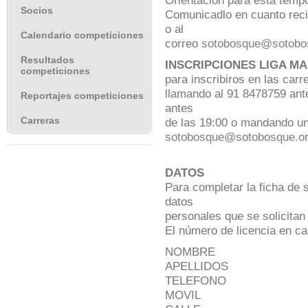
Orientación para esta temp
Socios
Comunicadlo en cuanto recib
o al
Calendario competiciones
correo
sotobosque@sotobo
Resultados
INSCRIPCIONES LIGA MA
competiciones
para inscribiros en las carr
llamando al 91 8478759 ante
Reportajes competiciones
antes
Carreras
de las 19:00 o mandando un
sotobosque@sotobosque.o
DATOS
Para completar la ficha de 
datos
personales que se solicitan
El número de licencia en ca
NOMBRE
APELLIDOS
TELEFONO
MOVIL